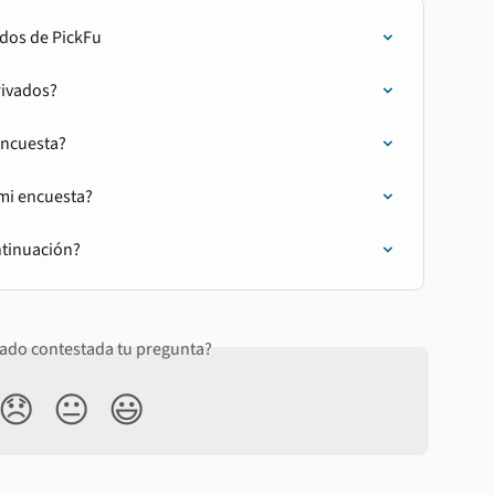
ados de PickFu
rivados?
encuesta?
mi encuesta?
ntinuación?
ado contestada tu pregunta?
😞
😐
😃