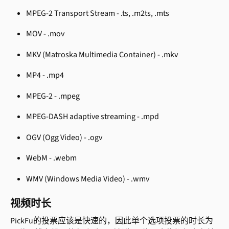
MPEG-2 Transport Stream - .ts, .m2ts, .mts
MOV - .mov
MKV (Matroska Multimedia Container) - .mkv
MP4 - .mp4
MPEG-2 - .mpeg
MPEG-DASH adaptive streaming - .mpd
OGV (Ogg Video) - .ogv
WebM - .webm
WMV (Windows Media Video) - .wmv
视频时长
PickFu的投票应该是快速的，因此单个选项投票的时长为