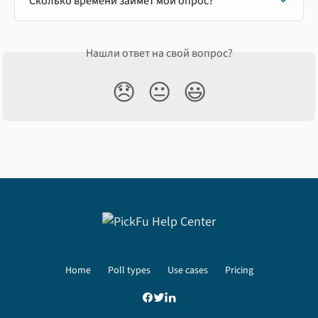
Сколько времени займет мой опрос?
Нашли ответ на свой вопрос?
😞
😐
😃
Home
Poll types
Use cases
Pricing