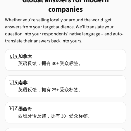
Global answers for modern
companies
Whether you’re selling locally or around the world, get
answers from your target audience. We'll translate your
question into your respondents' native language – and auto-
translate their answers back into yours.
🇨🇦
加拿大
英语反馈，拥有 30+ 受众标签。
🇿🇦
南非
英语反馈，拥有 25+ 受众标签。
🇲🇽
墨西哥
西班牙语反馈，拥有 30+ 受众标签。