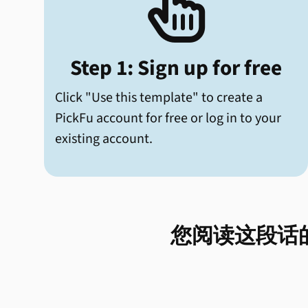

Step 1: Sign up for free
Click "Use this template" to create a
PickFu account for free or log in to your
existing account.
您阅读这段话的