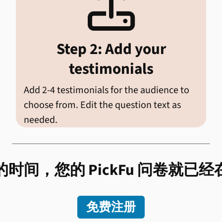

Step 2: Add your
testimonials
Add 2-4 testimonials for the audience to
choose from. Edit the question text as
needed.
时间，您的 PickFu 问卷就已
免费注册