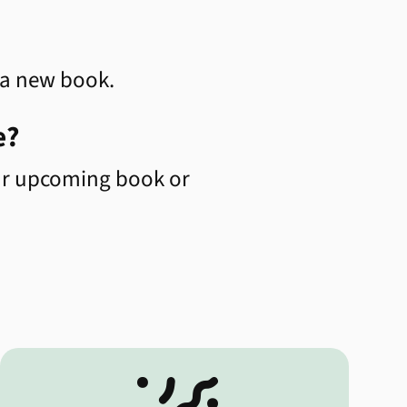
 a new book.
e?
our upcoming book or