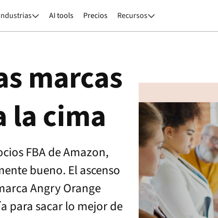
Industrias
AI tools
Precios
Recursos


las marcas
 la cima
gocios FBA de Amazon,
mente bueno. El ascenso
u marca Angry Orange
a para sacar lo mejor de